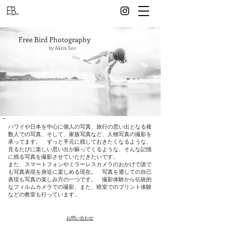
Free Bird Photography
by Akira Seo
ハワイや日本を中心に
個人の写真、旅行の思い出となる複
数人での写真、そして、家族写真など、
人物写真の
撮影を
承ってます
。 ずっと手元に残しておきたくなるような、
見るたびに楽しい思い出が蘇ってくるような、そんな記憶
に残る写真を撮影させていただきたいです。
また、スマートフォンやミラーレスカメラのおかげで誰で
も写真表現を身近に楽しめる現在。 写真を通しての自己
表現も写真の楽しみ方の一つです。 撮影体験から伝統的
なフィルムカメラでの撮影、また、暗室でのプリント体験
などの教室も行っています。
​お問い合わせ